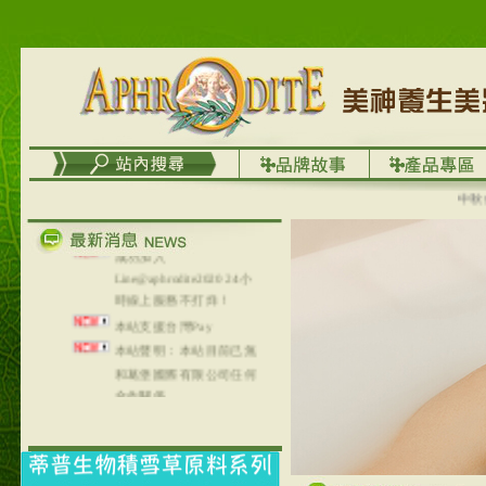
台灣澤芳面膜慕思潔顏系
列，可以郵寄至部分亞太
地區～
在外租屋者、居住處無管
理員、不方便在工作地點
取件者，歡迎多多使用
【郵局i郵箱】的服務喔～
【i郵箱】設立的地點，請
中秋優選
進入內頁連結～
成功加入
Line@aphrodite2020 24小
時線上服務不打烊！
本站支援台灣Pay
本站聲明：本站目前已無
和葛堡國際有限公司任何
合作關係
本站支援支付宝
2017年1月1日起，中国大
陆运费不限重量，调降为
NT$320(RMB￥71.00)