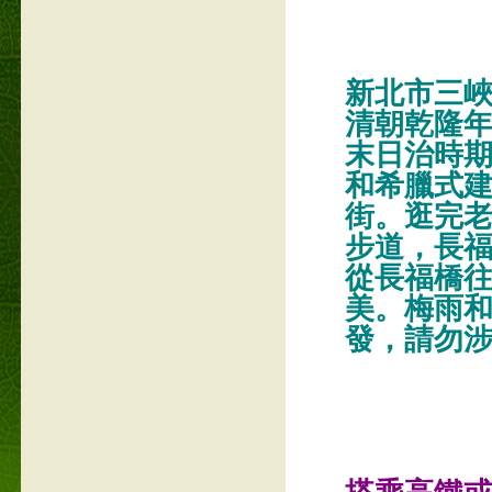
新北市三峽
清朝乾隆
末日治時
和希臘式
街。逛完
步道，長
從長福橋
美。梅雨
發，請勿