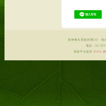
美神養生美妝休閒GO
地
電話：
02-295
系統平台提供
HiNe