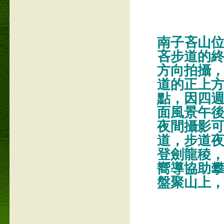
南子吝山
吝步道的
方向拍攝
道的正上
點，因四
面風景午後
夜間攝影可
道，步道
登劍龍稜
嚮導協助
盤聚山上