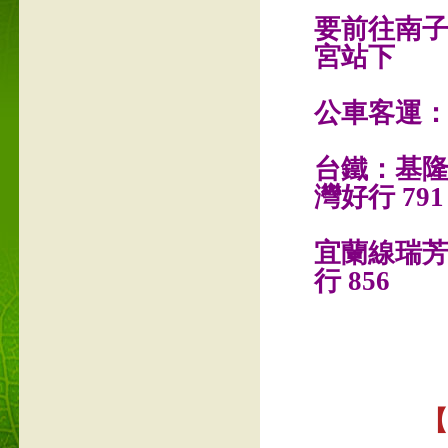
要前往南
宮站下
公車客運：台
台鐵：基
灣好行 791
宜蘭線瑞芳
行 856
【