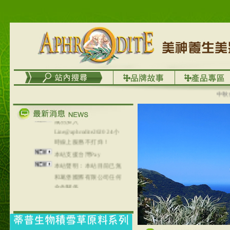
台灣澤芳面膜慕思潔顏系
列，可以郵寄至部分亞太
地區～
在外租屋者、居住處無管
理員、不方便在工作地點
取件者，歡迎多多使用
【郵局i郵箱】的服務喔～
【i郵箱】設立的地點，請
進入內頁連結～
中秋優選
成功加入
Line@aphrodite2020 24小
時線上服務不打烊！
本站支援台灣Pay
本站聲明：本站目前已無
和葛堡國際有限公司任何
合作關係
本站支援支付宝
2017年1月1日起，中国大
陆运费不限重量，调降为
NT$320(RMB￥71.00)