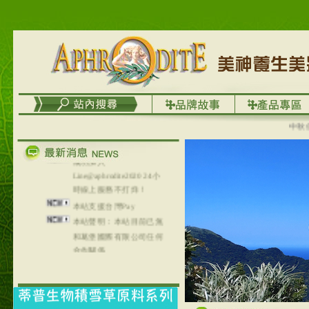
台灣澤芳面膜慕思潔顏系
列，可以郵寄至部分亞太
地區～
在外租屋者、居住處無管
理員、不方便在工作地點
取件者，歡迎多多使用
【郵局i郵箱】的服務喔～
【i郵箱】設立的地點，請
進入內頁連結～
中秋優選，
成功加入
Line@aphrodite2020 24小
時線上服務不打烊！
本站支援台灣Pay
本站聲明：本站目前已無
和葛堡國際有限公司任何
合作關係
本站支援支付宝
2017年1月1日起，中国大
陆运费不限重量，调降为
NT$320(RMB￥71.00)