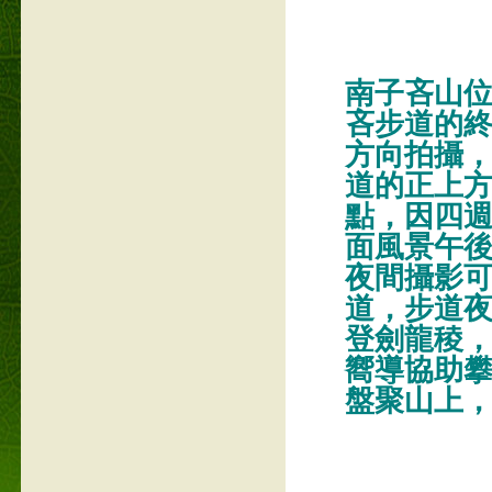
南子吝山
吝步道的
方向拍攝
道的正上
點，因四
面風景午後
夜間攝影可
道，步道
登劍龍稜
嚮導協助
盤聚山上