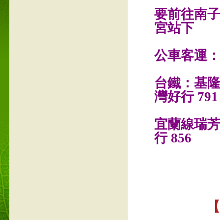
要前往南
宮站下
公車客運：台
台鐵：基
灣好行 791
宜蘭線瑞芳
行 856
【