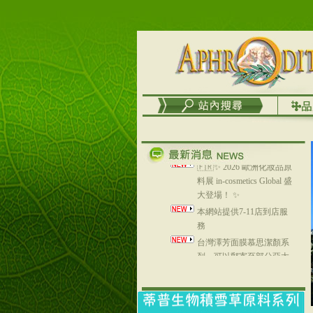
🇫🇷✨ 2026 歐洲化妝品原
料展 in-cosmetics Global 盛
大登場！ ✨
本網站提供7-11店到店服
務
台灣澤芳面膜慕思潔顏系
列，可以郵寄至部分亞太
地區～
在外租屋者、居住處無管
理員、不方便在工作地點
取件者，歡迎多多使用