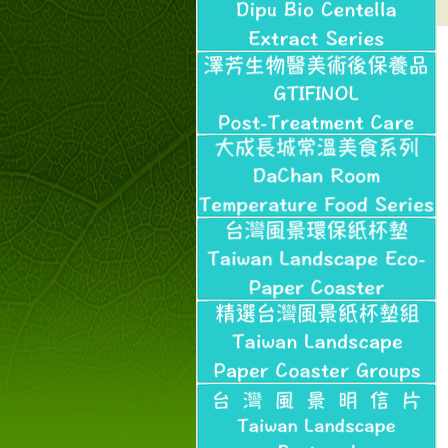
【郵局i郵箱】的服務喔～
【i郵箱】設立的地點，請
進入內頁連結～
成功加入
Line@aphrodite2020 24小
時線上服務不打烊！
本站支援台灣Pay
本站聲明：本站目前已無
和葛堡國際有限公司任何
合作關係
本站支援支付宝
2017年1月1日起，中国大
陆运费不限重量，调降为
NT$320(RMB￥71.00)