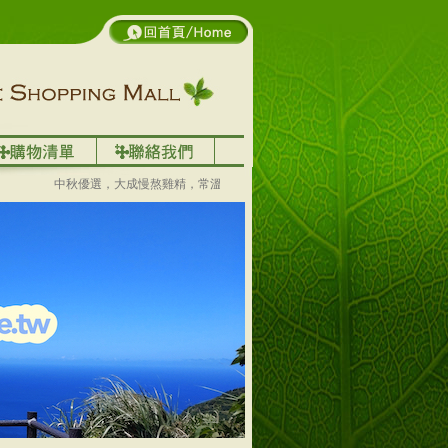
中秋優選，大成慢熬雞精，常溫送禮好方便～