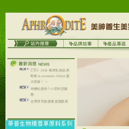
🇫🇷✨ 2026 歐洲化妝品原
料展 in-cosmetics Global 盛
大登場！ ✨
本網站提供7-11店到店服
務
台灣澤芳面膜慕思潔顏系
列，可以郵寄至部分亞太
地區～
在外租屋者、居住處無管
理員、不方便在工作地點
取件者，歡迎多多使用