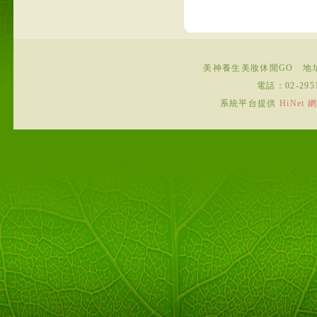
美神養生美妝休閒GO
地
電話：
02-295
系統平台提供
HiNe