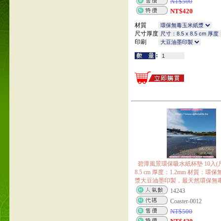
NT$
500
NT$
420
材質
尺寸厚度
印刷
碧潭風景環保吸水紙杯墊 10入(尺寸
8.5 cm 厚度：1.2mm 材質：環
漿大豆油墨印製，最天然環保無
14243
Coaster-0012
NT$
500