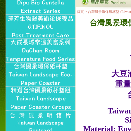
進入內頁連結～
成功加入
首頁
>
台灣風景環保紙杯墊 /Taiwan Lands
Line@aphrodite2020 24小
時線上服務不打烊！
台灣風景環保紙杯墊
本站支援台灣Pay
本站聲明：本站目前已無
和葛堡國際有限公司任何
合作關係
本站支援支付宝
2017年1月1日起，中国大
陆运费不限重量，调降为
NT$320(RMB￥71.00)
大豆
重量
Taiwan
S
Material: Env