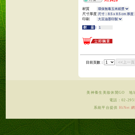
NT$
420
材質
尺寸厚度
印刷
<<上一頁
目前頁數：
美神養生美妝休閒GO
地
電話：
02-295
系統平台提供
HiNe