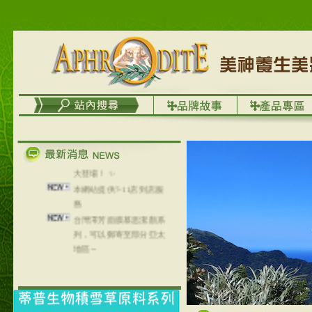
🇫🇷✨ 2026 歐洲化妝品原
料展 in-cosmetics Global 盛
大登場！ ✨
本網站提供7-11店到店服
務
台灣澤芳面膜慕思潔顏系
列，可以郵寄至部分亞太
地區～
在外租屋者、居住處無管
理員、不方便在工作地點
取件者，歡迎多多使用
【郵局i郵箱】的服務喔～
【i郵箱】設立的地點，請