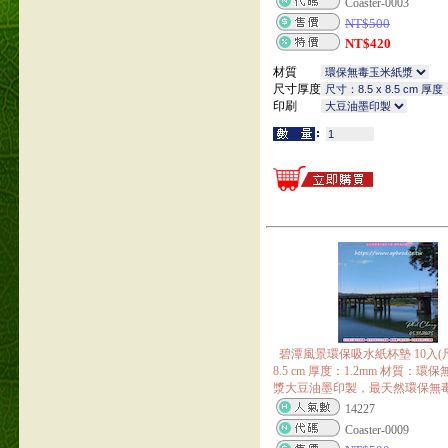
Coaster-0003
NT$
500
NT$
420
材質
尺寸厚度
印刷
碧潭風景環保吸水紙杯墊 10入(尺寸
8.5 cm 厚度：1.2mm 材質：環
漿大豆油墨印製，最天然環保無
14227
Coaster-0009