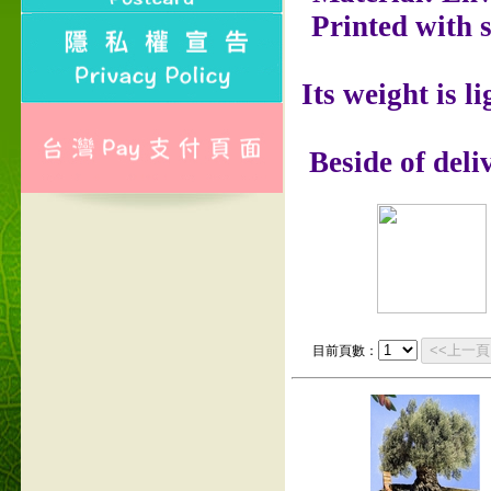
Printed with 
Its weight is l
Beside of deli
<<上一頁
目前頁數：