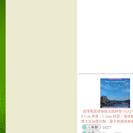
碧潭風景環保吸水紙杯墊 10入(尺寸
8.5 cm 厚度：1.2mm 材質：環
漿大豆油墨印製，最天然環保無
14377