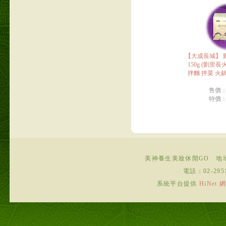
【大成長城】 
150g (劉里
拌麵 拌菜 火鍋
售價
特價
美神養生美妝休閒GO
地
電話：
02-295
系統平台提供
HiNe