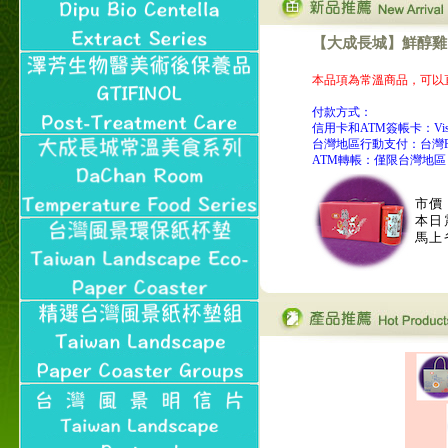
取件者，歡迎多多使用
【郵局i郵箱】的服務喔～
【大成長城】鮮醇雞肉鬆
【i郵箱】設立的地點，請
進入內頁連結～
本品項為常溫商品，可以
成功加入
Line@aphrodite2020 24小
付款方式：
時線上服務不打烊！
信用卡和ATM簽帳卡：Visa, Ma
台灣地區行動支付：台灣P
本站支援台灣Pay
ATM轉帳：僅限台灣地區
本站聲明：本站目前已無
和葛堡國際有限公司任何
市價
合作關係
本日
馬上
本站支援支付宝
2017年1月1日起，中国大
陆运费不限重量，调降为
NT$320(RMB￥71.00)