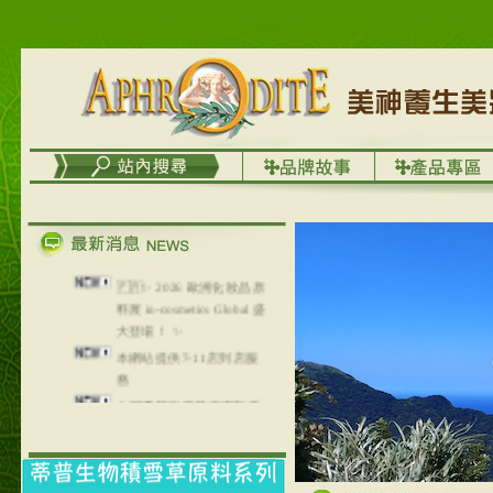
🇫🇷✨ 2026 歐洲化妝品原
料展 in-cosmetics Global 盛
大登場！ ✨
本網站提供7-11店到店服
務
台灣澤芳面膜慕思潔顏系
列，可以郵寄至部分亞太
地區～
在外租屋者、居住處無管
理員、不方便在工作地點