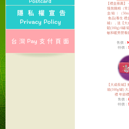
【禮盒推薦】
慢熬雞精（常
盒/箱 ︱（50
食品(養生 禮
補），送【大
鬆(160g) 6
敏和暖男營養
N
售價：
特價：
【大成長城】鮮
箱(160g/罐)
禮 年節
售價：
特價：