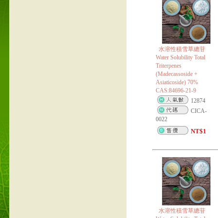
水溶性積雪草總苷
Water Solubility Total
Triterpenes
(Madecassoside +
Asiaticoside) 70%
CAS:84696-21-9
12874
CICA-
0022
NT$
1
水溶性積雪草總苷