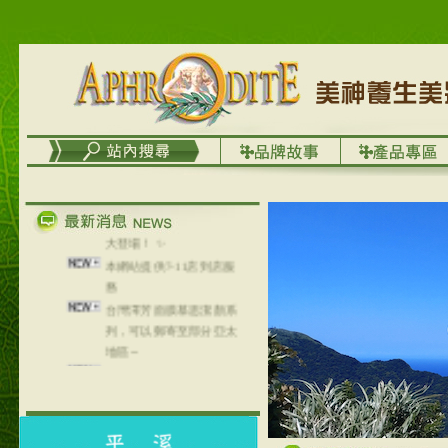
🇫🇷✨ 2026 歐洲化妝品原
料展 in-cosmetics Global 盛
大登場！ ✨
本網站提供7-11店到店服
務
台灣澤芳面膜慕思潔顏系
列，可以郵寄至部分亞太
地區～
在外租屋者、居住處無管
理員、不方便在工作地點
取件者，歡迎多多使用
【郵局i郵箱】的服務喔～
【i郵箱】設立的地點，請
進入內頁連結～