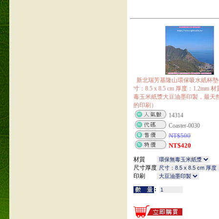
新北瑞芳基隆山環保吸水紙杯墊 1
寸：8.5 x 8.5 cm 厚度：1.2m
毒玉米紙漿大豆油墨印製，最天
的印刷）
14314
Coaster-0030
NT$
500
NT$
420
材質
尺寸厚度
印刷