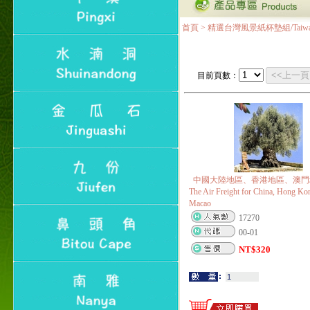
成功加入
Line@aphrodite2020 24小
首頁
>
精選台灣風景紙杯墊組/Taiwan Lands
時線上服務不打烊！
本站支援台灣Pay
本站聲明：本站目前已無
<<上一頁
目前頁數：
和葛堡國際有限公司任何
合作關係
本站支援支付宝
2017年1月1日起，中国大
陆运费不限重量，调降为
NT$320(RMB￥71.00)
中國大陸地區、香港地區、澳門
The Air Freight for China, Hong Ko
Macao
17270
00-01
NT$
320