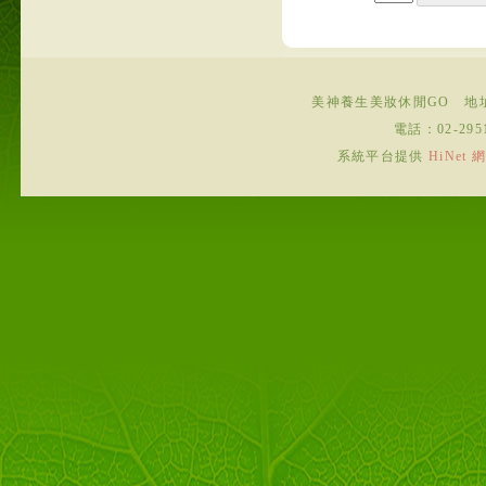
美神養生美妝休閒GO
地
電話：
02-295
系統平台提供
HiNe