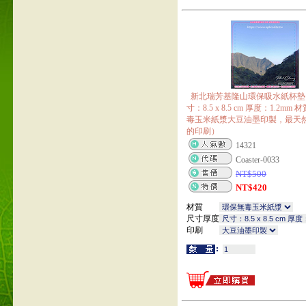
新北瑞芳基隆山環保吸水紙杯墊 1
寸：8.5 x 8.5 cm 厚度：1.2m
毒玉米紙漿大豆油墨印製，最天
的印刷）
14321
Coaster-0033
NT$
500
NT$
420
材質
尺寸厚度
印刷