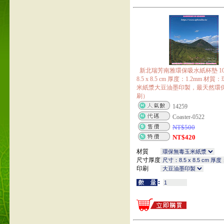
新北瑞芳南雅環保吸水紙杯墊 1
8.5 x 8.5 cm 厚度：1.2mm 
米紙漿大豆油墨印製，最天然環
刷）
14259
Coaster-0522
NT$
500
NT$
420
材質
尺寸厚度
印刷