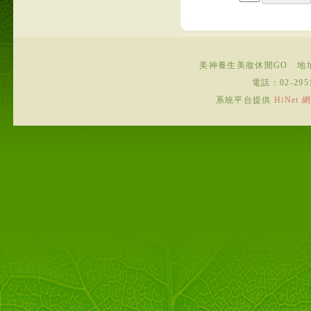
美神養生美妝休閒GO
地
電話：
02-295
系統平台提供
HiNe