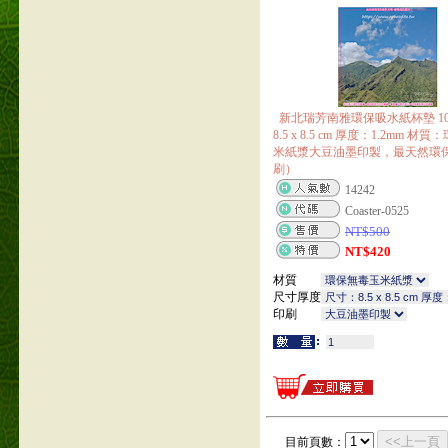
新北瑞芳南雅環保吸水紙杯墊 1
8.5 x 8.5 cm 厚度：1.2mm 
米紙漿大豆油墨印製，最天然環
刷）
14242
Coaster-0525
NT$
500
NT$
420
材質
尺寸厚度
印刷
<<上一頁
目前頁數：