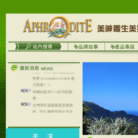
🇫🇷✨ 2026 歐洲化妝品原
料展 in-cosmetics Global 盛
大登場！ ✨
本網站提供7-11店到店服
務
台灣澤芳面膜慕思潔顏系
列，可以郵寄至部分亞太
地區～
在外租屋者、居住處無管
理員、不方便在工作地點
取件者，歡迎多多使用
【郵局i郵箱】的服務喔～