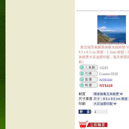
新北瑞芳南雅環保吸水紙杯墊 1
8.5 x 8.5 cm 厚度：1.2mm 
米紙漿大豆油墨印製，最天然環
刷）
14245
Coaster-0519
NT$
500
NT$
420
材質
尺寸厚度
印刷