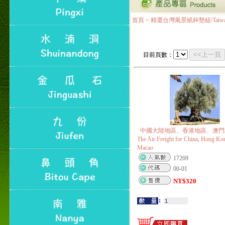
【i郵箱】設立的地點，請
進入內頁連結～
首頁
>
精選台灣風景紙杯墊組/Taiwan Lands
成功加入
Line@aphrodite2020 24小
時線上服務不打烊！
<<上一頁
目前頁數：
本站支援台灣Pay
本站聲明：本站目前已無
和葛堡國際有限公司任何
合作關係
本站支援支付宝
2017年1月1日起，中国大
陆运费不限重量，调降为
中國大陸地區、香港地區、澳門
NT$320(RMB￥71.00)
The Air Freight for China, Hong Ko
Macao
17269
00-01
NT$
320