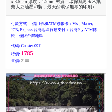
x 8.5 cm 厚度：1.2mm 材質：環保無毒玉米紙
漿大豆油墨印製，最天然環保無毒的印刷）
付款方式： 信用卡和ATM簽帳卡：Visa, Master,
JCB, Express 台灣地區行動支付：台灣Pay ATM轉
帳：僅限台灣地區
代碼: Coaster-0911
1785
特價:
售價:
2100