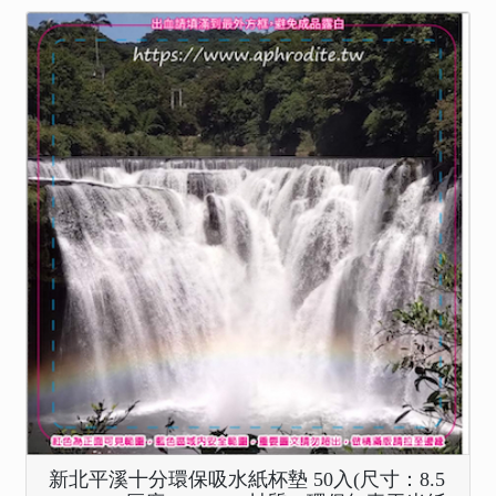
新北平溪十分環保吸水紙杯墊 50入(尺寸：8.5